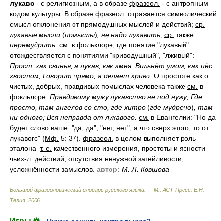
лукаво
- с религиозным, а в образе
фразеол.
- с антропным
кодом культуры. В образе
фразеол.
отражается символический
смысл отклонения от прямодушных мыслей и действий;
ср.
лукавые мысли
(
помыслы
)
, не надо лукавить
;
ср.
также
перемудрить.
см.
в фольклоре, где понятие "лукавый"
отождествляется с понятиями "криводушный", "лживый":
Прост, как свинья, а лукав, как змея; Вильнёт умом, как пёс
хвостом; Говорит прямо, а делает криво.
О простоте как о
чистых, добрых, правдивых помыслах человека также
см.
в
фокльлоре:
Правдивому мужу лукавство не под нужу; Где
просто, там ангелов со сто, где хитро
(
где мудрено
)
, там
ни одного; Вся неправда от лукавого.
см.
в Евангелии: "Но да
будет слово ваше: "да, да", "нет, нет"; а что сверх этого, то от
лукавого" (
Мф.
5: 37).
фразеол.
в целом выполняет роль
эталона,
т. е.
качественного измерения, простоты и ясности
чьих-л. действий, отсутствия ненужной затейливости,
усложнённости замыслов.
автор:
М. Л. Ковшова
Большой фразеологический словарь русского языка. — М.: АСТ-Пресс
.
Е.Н.
Телия
.
2006
.
Игры ⚽