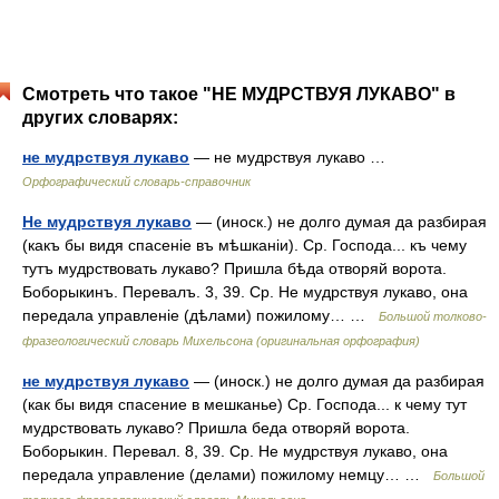
Смотреть что такое "НЕ МУДРСТВУЯ ЛУКАВО" в
других словарях:
не мудрствуя лукаво
— не мудрствуя лукаво …
Орфографический словарь-справочник
Не мудрствуя лукаво
— (иноск.) не долго думая да разбирая
(какъ бы видя спасеніе въ мѣшканіи). Ср. Господа... къ чему
тутъ мудрствовать лукаво? Пришла бѣда отворяй ворота.
Боборыкинъ. Перевалъ. 3, 39. Ср. Не мудрствуя лукаво, она
передала управленіе (дѣлами) пожилому… …
Большой толково-
фразеологический словарь Михельсона (оригинальная орфография)
не мудрствуя лукаво
— (иноск.) не долго думая да разбирая
(как бы видя спасение в мешканье) Ср. Господа... к чему тут
мудрствовать лукаво? Пришла беда отворяй ворота.
Боборыкин. Перевал. 8, 39. Ср. Не мудрствуя лукаво, она
передала управление (делами) пожилому немцу… …
Большой