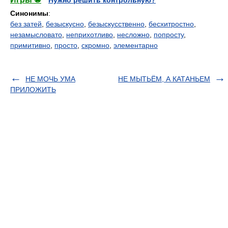
Нужно решить контрольную?
Синонимы
:
без затей
,
безыскусно
,
безыскусственно
,
бесхитростно
,
незамысловато
,
неприхотливо
,
несложно
,
попросту
,
примитивно
,
просто
,
скромно
,
элементарно
НЕ МОЧЬ УМА
НЕ МЫТЬЁМ, А КАТАНЬЕМ
ПРИЛОЖИТЬ