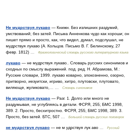
Не мудрствуя лукаво
— Книжн. Без излишних раздумий,
умствований; без затей. Письма Анненкова чудо как хороши; он
пишет прямо и просто, как, что видел, думал, подслушал, не
мудрствуя лукаво (А. Кольцов. Письмо В. Г. Белинскому, 27
февр. 1812) …
Фразеологический словарь русского литературного языка
лукаво
— не мудрствуя лукаво.. Словарь русских синонимов и
сходных по смыслу выражений. под. ред. Н. Абрамова, М.:
Русские словари, 1999. лукаво коварно, злокозненно, озорно,
притворно, иезуитски, игриво, хитро, плутовски, плутовато,
виляюще, жуликовато,… …
Словарь синонимов
Не мудрствуя лукаво
— Разг. 1. Долго или много не
раздумывая, не углубляясь в детали. ФСРЯ, 255; БМС 1998,
389. 2. Просто, бесхитростно. ФСРЯ, 255; БМС 1998, 389. 3.
Просто, без затей. БТС, 507 …
Большой словарь русских поговорок
не мудрствуя лукаво
— не м удрствуя лук аво …
Русский