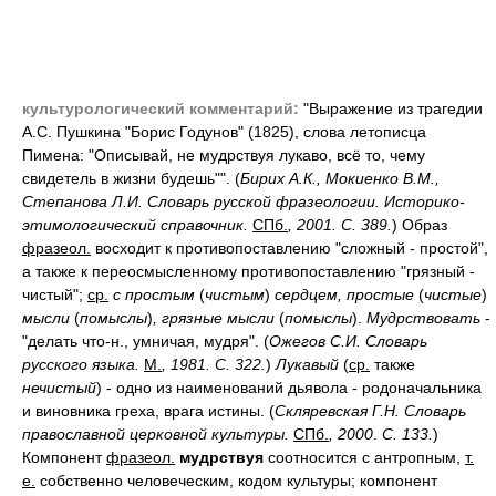
культурологический комментарий:
"Выражение из трагедии
А.С. Пушкина "Борис Годунов" (1825), слова летописца
Пимена: "Описывай, не мудрствуя лукаво, всё то, чему
свидетель в жизни будешь"". (
Бирих А.К., Мокиенко В.М.,
Степанова Л.И. Словарь русской фразеологии. Историко-
этимологический справочник.
СПб.
, 2001. С. 389.
) Образ
фразеол.
восходит к противопоставлению "сложный - простой",
а также к переосмысленному противопоставлению "грязный -
чистый";
ср.
с простым
(
чистым
)
сердцем, простые
(
чистые
)
мысли
(
помыслы
)
, грязные мысли
(
помыслы
).
Мудрствовать
-
"делать что-н., умничая, мудря". (
Ожегов С.И. Словарь
русского языка.
М.
, 1981. С. 322.
)
Лукавый
(
ср.
также
нечистый
) - одно из наименований дьявола - родоначальника
и виновника греха, врага истины. (
Скляревская Г.Н. Словарь
православной церковной культуры.
СПб.
, 2000
.
С. 133.
)
Компонент
фразеол.
мудрствуя
соотносится с антропным,
т.
е.
собственно человеческим, кодом культуры; компонент