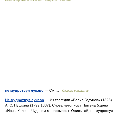
толково-фразеологический словарь Михельсона
не мудрствуя лукаво
— См …
Словарь синонимов
Не мудрствуя лукаво
— Из трагедии «Борис Годунов» (1825)
А. С. Пушкина (1799 1837). Слова летописца Пимена (сцена
«Ночь. Келья в Чудовом монастыре»): Описывай, не мудрствуя